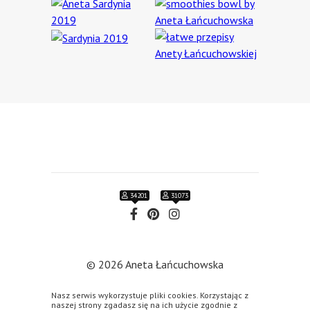
34201
31073
© 2026 Aneta Łańcuchowska
Realizacja: arturkosinski.pl
Nasz serwis wykorzystuje pliki cookies. Korzystając z
naszej strony zgadasz się na ich użycie zgodnie z