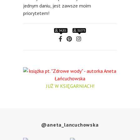
jednym daniu, jest zawsze moim
priorytetem!
34201
31073
JUŻ W KSIĘGARNIACH
!
@aneta_lancuchowska