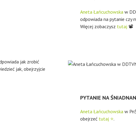
Aneta Łańcuchowska
w DDT
odpowiada na pytanie czy m
Więcej zobaczysz
tutaj
📽
powiada jak zrobić
dzieć jak, obejrzyjcie
PYTANIE NA ŚNIADNANIE
Aneta Łańcuchowska
w PnŚ 
obejrzeć
tutaj ⭐
.