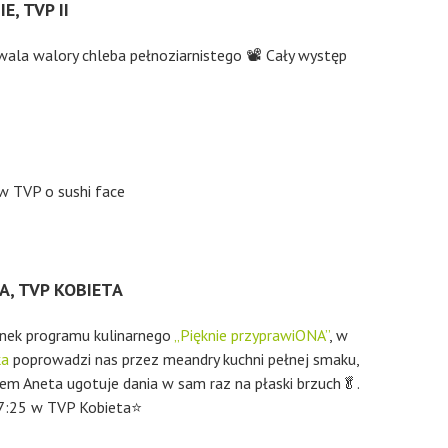
, TVP II
ala walory chleba pełnoziarnistego 📽 Cały występ
A, TVP KOBIETA
inek programu kulinarnego
„Pięknie przyprawiONA”
, w
ka
poprowadzi nas przez meandry kuchni pełnej smaku,
em Aneta ugotuje dania w sam raz na płaski brzuch🥬.
 17:25 w TVP Kobieta⭐