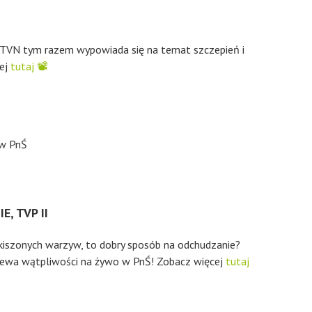
VN tym razem wypowiada się na temat szczepień i
cej
tutaj 📽
, TVP II
z kiszonych warzyw, to dobry sposób na odchudzanie?
ewa wątpliwości na żywo w PnŚ! Zobacz więcej
tutaj