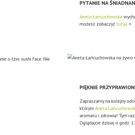
PYTANIE NA ŚNIADNANIE
Aneta Łańcuchowska
wychw
możesz zobaczyć
tutaj
. ⭐
e o tzw. sushi face. Nie
PIĘKNIE PRZYPRAWION
Zapraszamy na kolejny odc
którym
Aneta Łańcuchows
aromatu i zdrowia! Tym raz
Oglądajcie dzisiaj o godz.