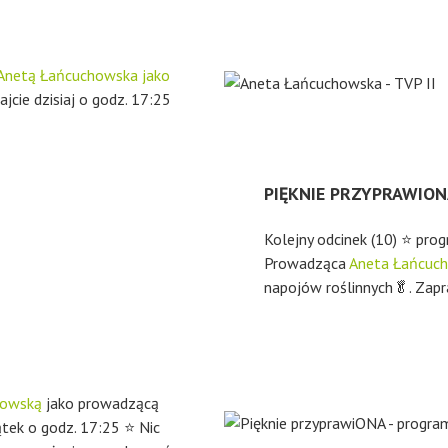
Anetą Łańcuchowska jako
jcie dzisiaj o godz. 17:25
PIĘKNIE PRZYPRAWION
Kolejny odcinek (10) ⭐ pro
Prowadząca
Aneta Łańcuc
napojów roślinnych🥬. Zap
howską
jako prowadzącą
ątek o godz. 17:25 ⭐ Nic