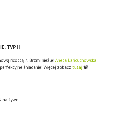
, TVP II
nową ricottą ⭐ Brzmi nieźle!
Aneta Łańcuchowska
perfekcyjne śniadanie! Więcej zobacz
tutaj
📽