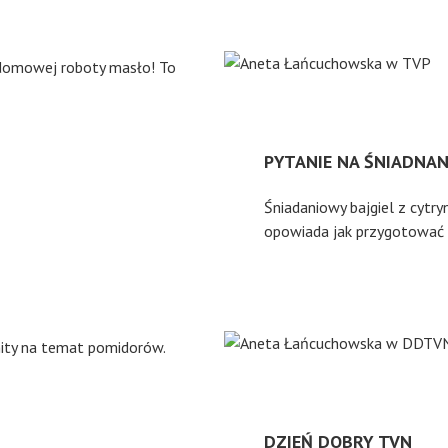
domowej roboty masło! To
PYTANIE NA ŚNIADNANIE
Śniadaniowy bajgiel z cytry
opowiada jak przygotować 
ity na temat pomidorów.
DZIEŃ DOBRY TVN