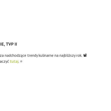
, TVP II
a nadchodzące trendy kulinarne na najbliższy rok. 📽
aczyć
tutaj
. ⭐