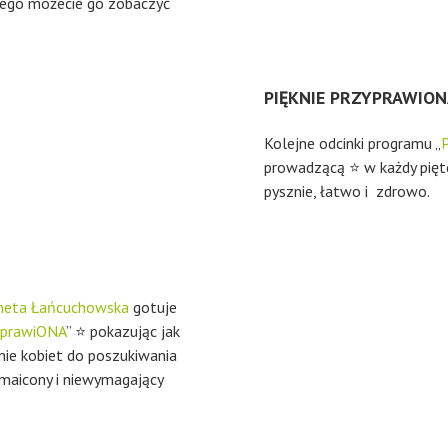
 tego możecie go zobaczyć
PIĘKNIE PRZYPRAWION
Kolejne odcinki programu „
prowadzącą ⭐ w każdy pięte
pysznie, łatwo i zdrowo.
neta Łańcuchowska
gotuje
zyprawiONA
” ⭐
pokazując jak
nie kobiet do poszukiwania
maicony i niewymagający