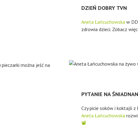
DZIEŃ DOBRY TVN
Aneta Łańcuchowska
w DDT
zdrowia dzieci. Zobacz wię
 pieczarki można jeść na
PYTANIE NA ŚNIADNANIE
Czy picie soków i koktajli 
Aneta Łańcuchowska
rozwi
📽