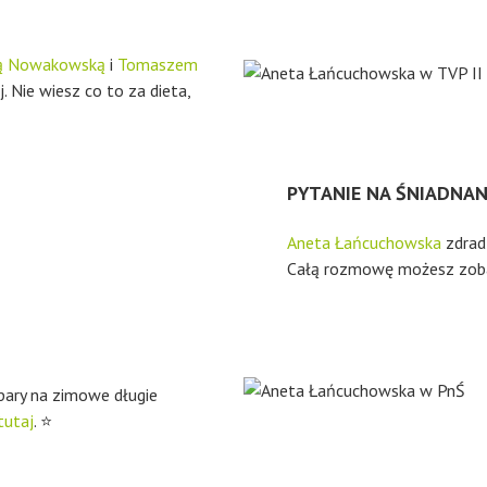
ą Nowakowską
i
Tomaszem
 Nie wiesz co to za dieta,
PYTANIE NA ŚNIADNANIE
Aneta Łańcuchowska
zdradz
Całą rozmowę możesz zob
apary na zimowe długie
tutaj
. ⭐