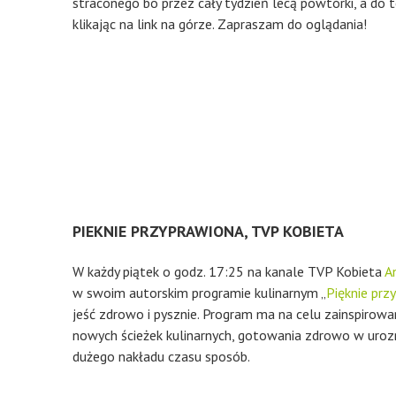
straconego bo przez cały tydzień lecą powtórki, a do
klikając na link na górze. Zapraszam do oglądania!
PIEKNIE PRZYPRAWIONA, TVP KOBIETA
W każdy piątek o godz. 17:25 na kanale TVP Kobieta
A
w swoim autorskim programie kulinarnym „
Pięknie pr
jeść zdrowo i pysznie. Program ma na celu zainspirowa
nowych ścieżek kulinarnych, gotowania zdrowo w uroz
dużego nakładu czasu sposób.