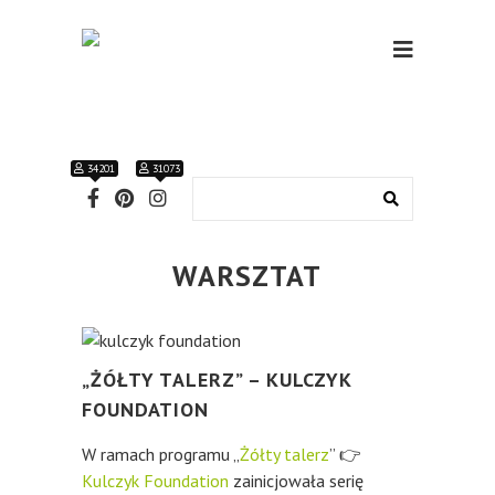
34201
31073
WARSZTAT
„ŻÓŁTY TALERZ” – KULCZYK
FOUNDATION
W ramach programu „
Żółty talerz
”
👉
Kulczyk Foundation
zainicjowała serię