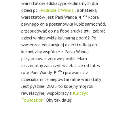
warsztatów edukacyjno-kulinarnych dla
dzieci pt. „
Podróże z Wandą
”. Bohaterką
warsztatów jest Pani Wanda
👩‍🦰
która
pewnego dnia postanowiła kupić samochód,
przebudować go na food trucka
🚛
i zabrać
dzieci w niezwykłą kulinarną podróż. Po
wycieczce edukacyjnej dzieci trafiają do
kuchni, aby wspólnie z Panią Wandą
przygotować zdrowe posiłki. Mam
szczególny zaszczyt wcielać się od lat w
rolę Pani Wandy
👩‍🦰
i prowadzić z
dzieciakami te niepowtarzalne warsztaty.
Jest pysznie! 2025 to kolejny mój rok
rewelacyjnej współpracy z
Kulczyk
Foundation
! Oby tak dalej!