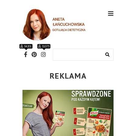
34201
31073
REKLAMA