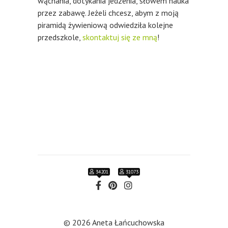
wąchania, dotykania jedzenia, słowem nauka
przez zabawę. Jeżeli chcesz, abym z moją
piramidą żywieniową odwiedziła kolejne
przedszkole,
skontaktuj się ze mną
!
34201
31073
© 2026 Aneta Łańcuchowska