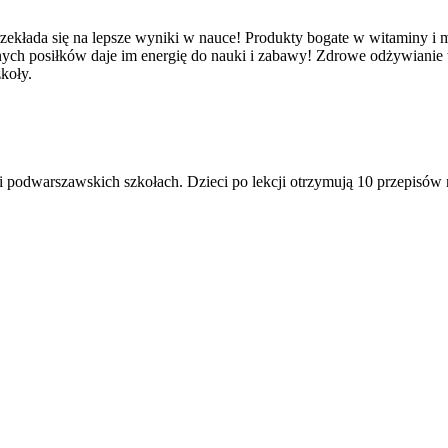
ekłada się na lepsze wyniki w nauce! Produkty bogate w witaminy i mi
ych posiłków daje im energię do nauki i zabawy! Zdrowe odżywianie te
koły.
i podwarszawskich szkołach. Dzieci po lekcji otrzymują 10 przepisów