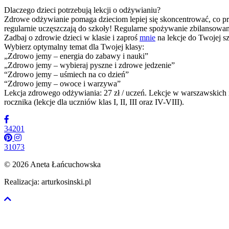
Dlaczego dzieci potrzebują lekcji o odżywianiu?
Zdrowe odżywianie pomaga dzieciom lepiej się skoncentrować, co prz
regularnie uczęszczają do szkoły! Regularne spożywanie zbilansowan
Zadbaj o zdrowie dzieci w klasie i zaproś
mnie
na lekcje do Twojej sz
Wybierz optymalny temat dla Twojej klasy:
„Zdrowo jemy – energia do zabawy i nauki”
„Zdrowo jemy – wybieraj pyszne i zdrowe jedzenie”
“Zdrowo jemy – uśmiech na co dzień”
“Zdrowo jemy – owoce i warzywa”
Lekcja zdrowego odżywiania: 27 zł / uczeń. Lekcje w warszawskich 
rocznika (lekcje dla uczniów klas I, II, III oraz IV-VIII).
34201
31073
© 2026 Aneta Łańcuchowska
Realizacja: arturkosinski.pl