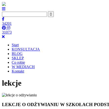
34201
31073
Start
KONSULTACJA
BLOG
SKLEP
Co robię
W MEDIACH
Kontakt
lekcje
LEKCJE O ODŻYWIANIU W SZKOŁACH POD