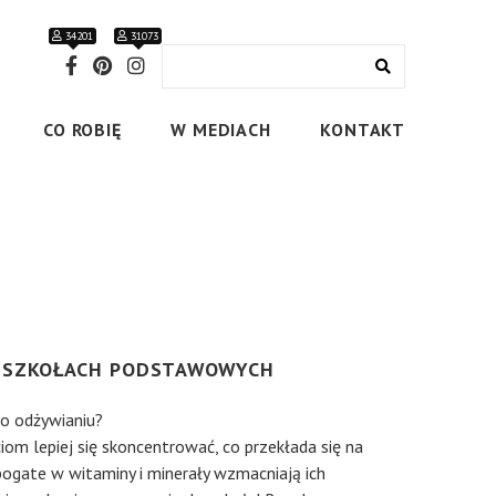
34201
31073
CO ROBIĘ
W MEDIACH
KONTAKT
W SZKOŁACH PODSTAWOWYCH
 o odżywianiu?
m lepiej się skoncentrować, co przekłada się na
bogate w witaminy i minerały wzmacniają ich