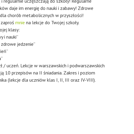
ą i regularnie uczęszczają do szkoły! Regularne
ków daje im energię do nauki i zabawy! Zdrowe
a dla chorób metabolicznych w przyszłości!
i zaproś
mnie
na lekcje do Twojej szkoły.
jej klasy:
 i nauki”
 zdrowe jedzenie”
ień”
a”
ł / uczeń. Lekcje w warszawskich i podwarszawskich
ują 10 przepisów na II śniadania. Zakres i poziom
(lekcje dla uczniów klas I, II, III oraz IV-VIII).