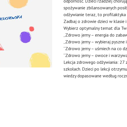
odporność. Dzieci rzadziej choruj
spożywanie zbilansowanych posił
odżywianie teraz, to profilaktyk
Zadbaj o zdrowie dzieci w klasie 
Wybierz optymalny temat dla Two
„Zdrowo jemy – energia do zabawy
„Zdrowo jemy – wybieraj pyszne i
“Zdrowo jemy – uśmiech na co dz
“Zdrowo jemy – owoce i warzyw
Lekcja zdrowego odżywiania: 27 z
szkołach. Dzieci po lekcji otrzym
wiedzy dopasowane według rocznika 