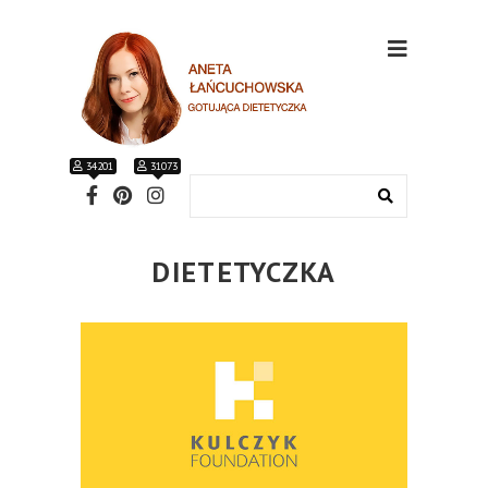
34201
31073
DIETETYCZKA